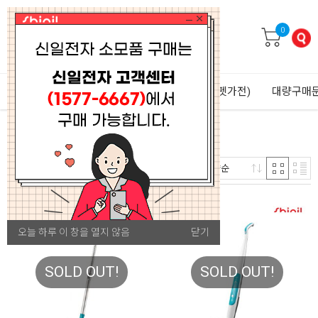
0
주방가전
생활가전
겨울가전
퍼비(펫가전)
대량구매
12
판매량순
개
오늘 하루 이 창을 열지 않음
닫기
SOLD OUT!
SOLD OUT!