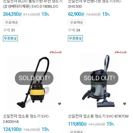
신일전자 BLDC 롤링스턴 무선 청소기
신일전자 무선핸디형 청소기 SVC-
(삼성베터리채용) SVC-D180BLDC
SHS500
264,350
15
62,900
15
원
311,000
원
%
원
74,000
원
%
무료배송
무료배송
구매
31
구매
24
SOLD OUT!
SOLD OUT!
신일전자 업소용 청소기 SVC-
신일전자 업소용 청소기 SVC-8787CM
2400SHA
119,850
15
원
141,000
원
%
124,100
15
원
146,000
원
%
무료배송