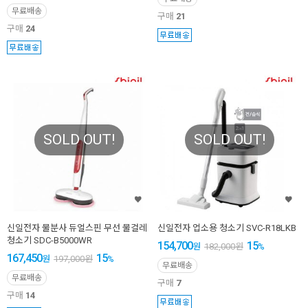
무료배송
구매
21
구매
24
SOLD OUT!
SOLD OUT!
신일전자 물분사 듀얼스핀 무선 물걸레
신일전자 업소용 청소기 SVC-R18LKB
청소기 SDC-B5000WR
154,700
15
원
182,000
원
%
167,450
15
원
197,000
원
%
무료배송
무료배송
구매
7
구매
14