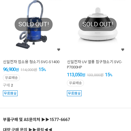
SOLD OUT!
SOLD OUT!
신일전자 업소용 청소기 SVC-S1400
신일전자 UV 열풍 침구청소기 SVC-
P7000HP
96,900
15
원
114,000
원
%
113,050
15
원
133,000
원
%
무료배송
무료배송
구매
2
부품구매 및 AS문의처 ▶▶1577-6667
대량 구매 문의 ▶▶클릭◀◀