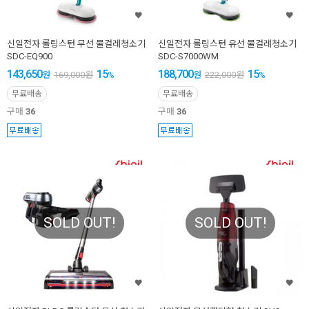
신일전자 롤링스턴 무선 물걸레청소기
신일전자 롤링스턴 유선 물걸레청소기
SDC-EQ900
SDC-S7000WM
143,650
15
188,700
15
원
169,000
원
%
원
222,000
원
%
무료배송
무료배송
구매
36
구매
36
SOLD OUT!
SOLD OUT!