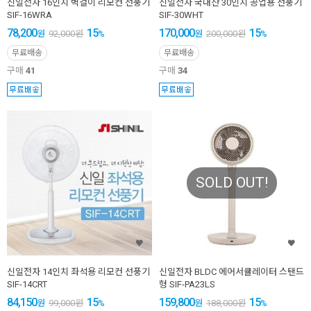
신일전자 16인치 벽걸이 리모컨 선풍기
신일전자 국내산 30인치 공업용 선풍기
SIF-16WRA
SIF-30WHT
78,200
15
170,000
15
원
92,000
원
%
원
200,000
원
%
무료배송
무료배송
구매
41
구매
34
SOLD OUT!
신일전자 14인치 좌석용 리모컨 선풍기
신일전자 BLDC 에어서큘레이터 스탠드
SIF-14CRT
형 SIF-PA23LS
84,150
15
159,800
15
원
99,000
원
%
원
188,000
원
%