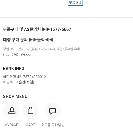
부품구매 및 AS문의처 ▶▶1577-6667
대량 구매 문의 ▶▶클릭◀◀
평일 9시30분~17시 (점심 12시~13시), 주말/공휴일 휴무
sitton07@nate.com
BANK INFO
국민은행 42173704033012
예금주 :
이윤관(포엘)
SHOP MENU
MYPAGE
CART
소모품 구매방법