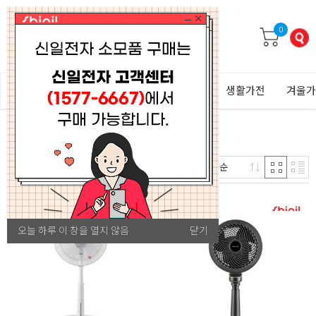
0
ALL
선풍기
여름가전
주방가전
생활가전
겨울가
8
판매량순
개
오늘 하루 이 창을 열지 않음
닫기