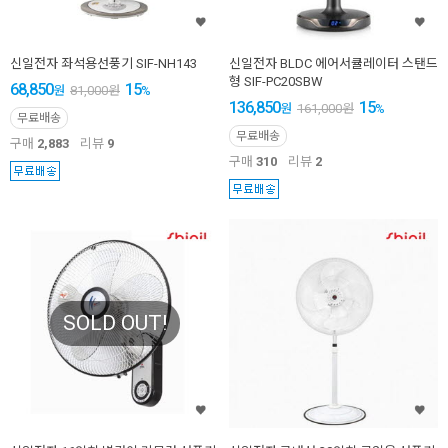
신일전자 좌석용선풍기 SIF-NH143
신일전자 BLDC 에어서큘레이터 스탠드
형 SIF-PC20SBW
68,850
15
원
81,000
원
%
136,850
15
원
161,000
원
%
무료배송
무료배송
구매
2,883
리뷰
9
구매
310
리뷰
2
SOLD OUT!