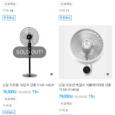
무료배송
무료배송
구매
18
구매
11
SOLD OUT!
신일 지상용 16인치 선풍기 SIF-16FJP
신일 리모컨 벽걸이 서큘레이터형 선풍
기 SIF-P14PJB
76,500
15
원
90,000
원
%
79,050
15
원
93,000
원
%
무료배송
무료배송
구매
5
구매
4