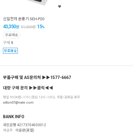
신일전자 온풍기 SEH-P20
43,350
15
원
51,000
원
%
무료배송
구매
5
부품구매 및 AS문의처 ▶▶1577-6667
대량 구매 문의 ▶▶클릭◀◀
평일 9시30분~17시 (점심 12시~13시), 주말/공휴일 휴무
sitton07@nate.com
BANK INFO
국민은행 42173704033012
예금주 :
이윤관(포엘)