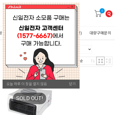
0
방가전
생활가전
겨울가전
퍼비(펫가전)
대량구매문의
1
판매량순
개
오늘 하루 이 창을 열지 않음
닫기
SOLD OUT!