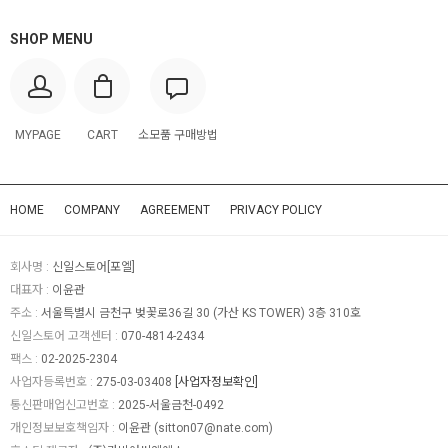
SHOP MENU
MYPAGE
CART
소모품 구매방법
HOME
COMPANY
AGREEMENT
PRIVACY POLICY
회사명 :
신일스토어[포엘]
대표자 :
이윤관
주소 :
서울특별시 금천구 벚꽃로36길 30 (가산 KS TOWER) 3층 310호
신일스토어 고객센터 :
070-4814-2434
팩스 :
02-2025-2304
사업자등록번호 :
275-03-03408
[사업자정보확인]
통신판매업신고번호 :
2025-서울금천-0492
개인정보보호책임자 :
이윤관 (
sitton07@nate.com
)