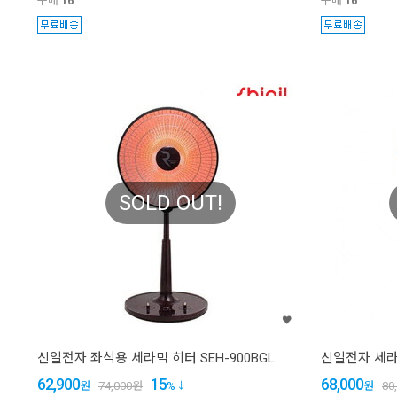
구매
16
구매
16
SOLD OUT!
신일전자 좌석용 세라믹 히터 SEH-900BGL
신일전자 세라믹
62,900
15
68,000
원
74,000
원
%
원
80