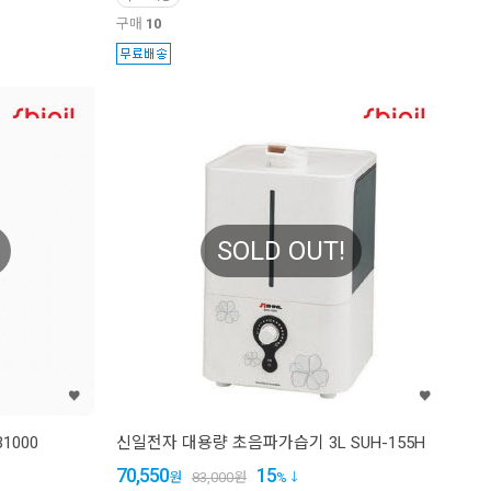
구매
10
SOLD OUT!
1000
신일전자 대용량 초음파가습기 3L SUH-155H
70,550
15
원
83,000
원
%