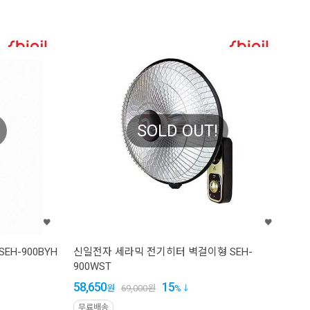
SOLD OUT!
H-900BYH
신일전자 세라믹 전기히터 벽걸이형 SEH-
900WST
58,650
15
원
69,000
원
%
무료배송