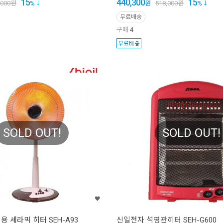
15
440,300
15
,000
원
%
원
518,000
원
%
무료배송
구매
4
SOLD OUT!
SOLD OUT!
 세라믹 히터 SEH-A93
신일전자 석영관히터 SEH-G600