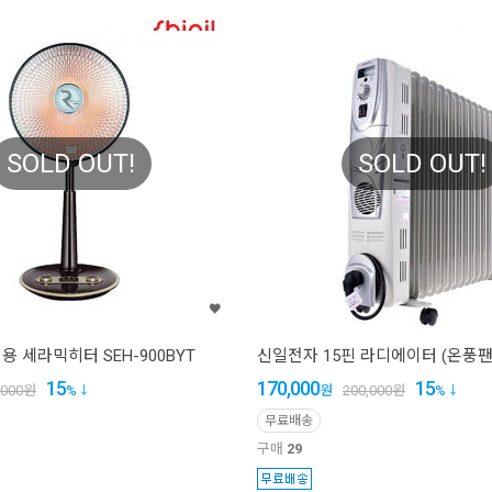
SOLD OUT!
SOLD OUT!
 세라믹히터 SEH-900BYT
신일전자 15핀 라디에이터 (온풍팬) 
15
170,000
15
,000
원
%
원
200,000
원
%
무료배송
구매
29