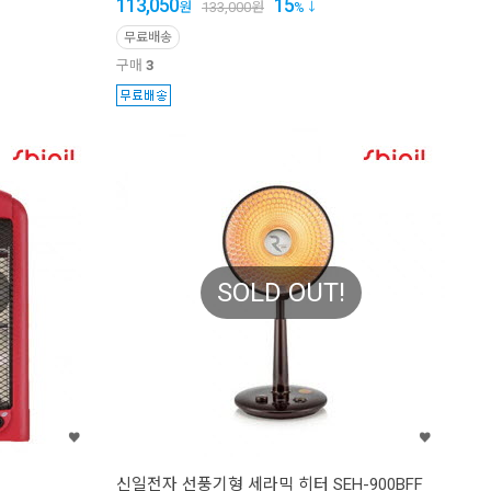
113,050
15
원
133,000
원
%
무료배송
구매
3
SOLD OUT!
신일전자 선풍기형 세라믹 히터 SEH-900BFF