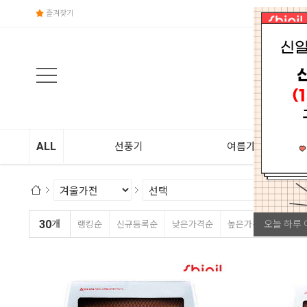
즐겨찾기
ALL
선풍기
여름가전
30
오늘 하루 
개
랭킹순
신규등록순
낮은가격순
높은가격순
상품