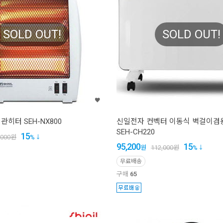
SOLD OUT!
SOLD OUT!
히터 SEH-NX800
신일전자 컨벡터 이동식 벽걸이겸
SEH-CH220
15
,000
원
%
95,200
15
원
112,000
원
%
무료배송
구매
65