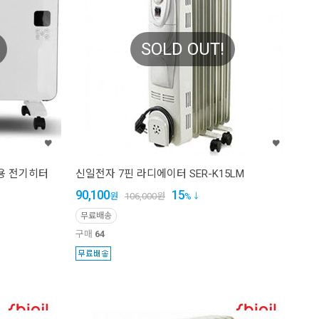
SOLD OUT!
용 전기히터
신일전자 7핀 라디에이터 SER-K15LM
90,100
15
원
106,000
원
%
무료배송
구매
64