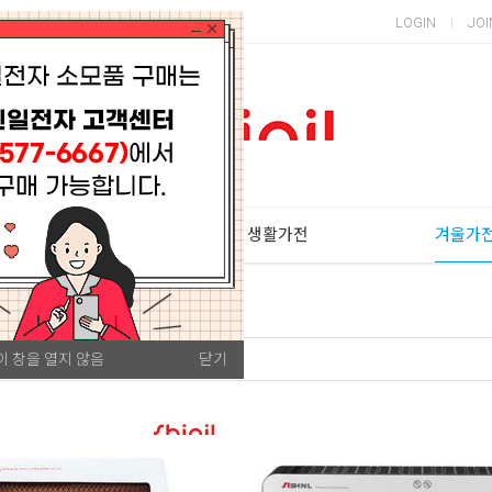
LOGIN
JOI
주방가전
생활가전
겨울가
이 창을 열지 않음
닫기
평많은순
판매량순