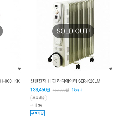
SOLD OUT!
-800HKK
신일전자 11핀 라디에이터 SER-K20LM
133,450
15
원
157,000
원
%
무료배송
구매
36