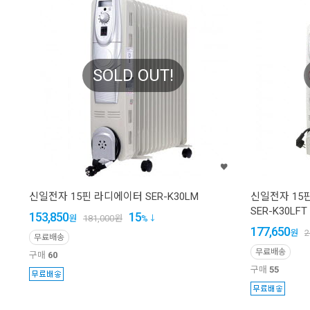
SOLD OUT!
신일전자 15핀 라디에이터 SER-K30LM
신일전자 15핀
SER-K30LFT
153,850
15
원
181,000
원
%
177,650
원
2
무료배송
무료배송
구매
60
구매
55