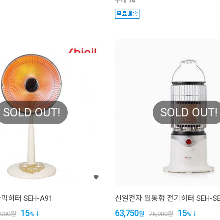
구매
14
SOLD OUT!
SOLD OUT!
히터 SEH-A91
신일전자 원통형 전기히터 SEH-SB
15
63,750
15
,000
원
%
원
75,000
원
%