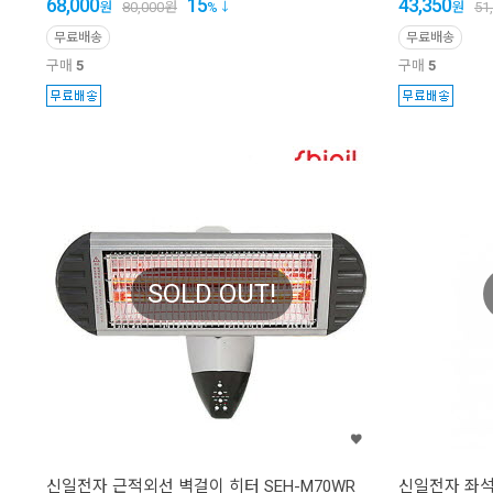
68,000
15
43,350
원
80,000
원
%
원
51
무료배송
무료배송
구매
5
구매
5
SOLD OUT!
신일전자 근적외선 벽걸이 히터 SEH-M70WR
신일전자 좌석용