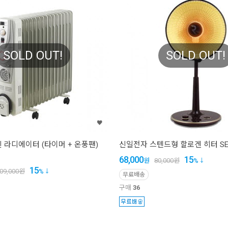
SOLD OUT!
SOLD OUT!
 라디에이터 (타이머 + 온풍팬)
신일전자 스텐드형 할로겐 히터 SEH
68,000
15
원
80,000
원
%
15
09,000
원
%
무료배송
구매
36