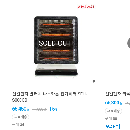
SOLD OUT!
신일전자 발터치 나노카본 전기히터 SEH-
신일전자 좌석용
S800CB
66,300
원
78
65,450
15
원
77,000
원
%
무료배송
무료배송
구매
30
구매
34