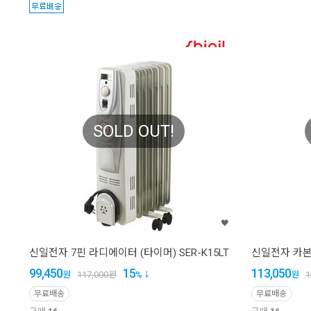
SOLD OUT!
신일전자 7핀 라디에이터 (타이머) SER-K15LT
신일전자 카본히
99,450
15
113,050
원
117,000
원
%
원
1
무료배송
무료배송