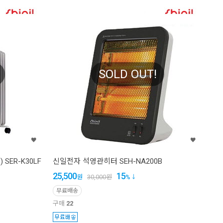
SOLD OUT!
SER-K30LF
신일전자 석영관히터 SEH-NA200B
25,500
15
원
30,000
원
%
무료배송
구매
22