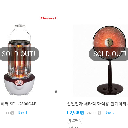
SOLD OUT!
SOLD OUT!
터 SEH-2800CAB
신일전자 세라믹 좌석용 전기히터 SE
15
62,900
15
33,000
원
%
원
74,000
원
%
무료배송