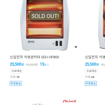
SOLD OUT!
신일전자 석영관히터 SEH-HP800
신일전자 석영관
25,500
15
25,500
원
30,000
원
%
원
30
무료배송
무료배송
구매
74
구매
66