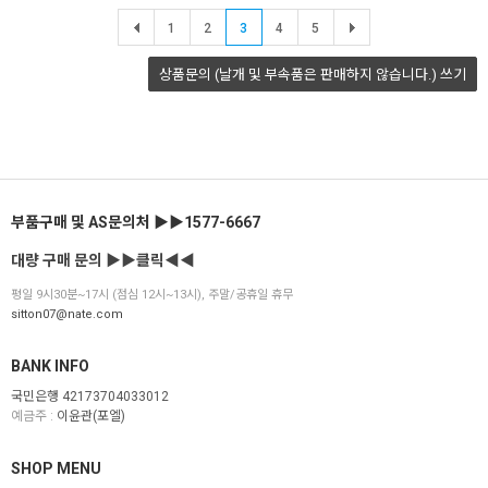
1
2
3
4
5
상품문의 (날개 및 부속품은 판매하지 않습니다.)
쓰기
부품구매 및 AS문의처 ▶▶1577-6667
대량 구매 문의 ▶▶클릭◀◀
평일 9시30분~17시 (점심 12시~13시), 주말/공휴일 휴무
sitton07@nate.com
BANK INFO
국민은행 42173704033012
예금주 :
이윤관(포엘)
SHOP MENU