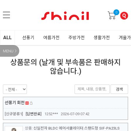
0
ALL
선풍기
여름가전
주방가전
생활가전
겨울가
MENU
상품문의 (날개 및 부속품은 판매하지
않습니다.)
검색
선풍기 회전
[신규분류1]
답변완료
1252***
2026-07-09 07:42
신일전자 BLDC 에어서큘레이터 스탠드형 SIF-PA23LS