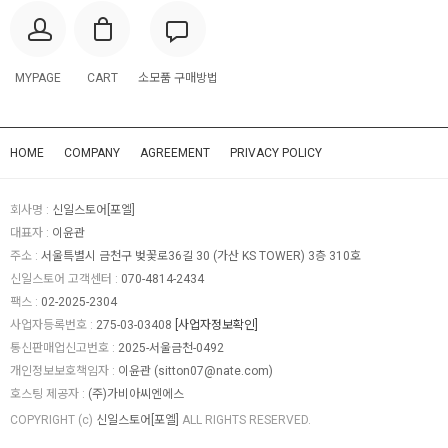
MYPAGE
CART
소모품 구매방법
HOME
COMPANY
AGREEMENT
PRIVACY POLICY
회사명 :
신일스토어[포엘]
대표자 :
이윤관
주소 :
서울특별시 금천구 벚꽃로36길 30 (가산 KS TOWER) 3층 310호
신일스토어 고객센터 :
070-4814-2434
팩스 :
02-2025-2304
사업자등록번호 :
275-03-03408
[사업자정보확인]
통신판매업신고번호 :
2025-서울금천-0492
개인정보보호책임자 :
이윤관 (
sitton07@nate.com
)
호스팅 제공자 :
(주)가비아씨엔에스
COPYRIGHT (c)
신일스토어[포엘]
ALL RIGHTS RESERVED.